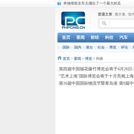
奔驰维权女车主捅出了一个最大的瓜
苹果MacOS曝新功能：将iPad作为拓展屏
普通文章
|
图片集
|
软
DS四款新能源车型上海车展亚洲首秀
苹果与高通和解 英特尔失去重要移动客户
小米高管：虽然高通与苹果和解，但5G iPh
iOS 13加入黑暗模式 多功能加持6月份见
首页
要闻
财经
科技
汽车
高通与苹果达成和解，双方达成6年许可协议
国际
|
国内
|
港台
|
社会
|
博览
|
评论
|
这个会有点意思 民警向群众报告工作
巴黎圣母院大火肆虐，人类文明的一场浩劫
首页
>
要闻
>
博览
> 列表
·
第四届中国烟花爆竹博览会将于4月26日-
·
“艺术上海”国际博览会将于十月亮相上海
·
第16届中国国际物流节暨青岛港·第9届