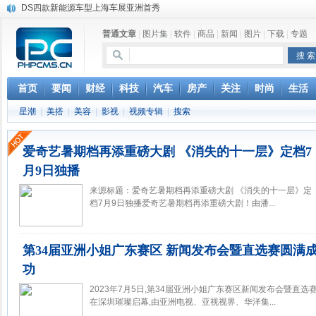
DS四款新能源车型上海车展亚洲首秀
苹果与高通和解 英特尔失去重要移动客户
普通文章
|
图片集
|
软件
|
商品
|
新闻
|
图片
|
下载
|
专题
小米高管：虽然高通与苹果和解，但5G iPhone最快明年下半年发布
iOS 13加入黑暗模式 多功能加持6月份见
高通与苹果达成和解，双方达成6年许可协议
这个会有点意思 民警向群众报告工作
首页
要闻
财经
科技
汽车
房产
关注
时尚
生活
巴黎圣母院大火肆虐，人类文明的一场浩劫
星潮
|
美搭
|
美容
|
影视
|
视频专辑
|
搜索
奔驰维权女车主捅出了一个最大的瓜
苹果MacOS曝新功能：将iPad作为拓展屏
爱奇艺暑期档再添重磅大剧 《消失的十一层》定档7
月9日独播
来源标题：爱奇艺暑期档再添重磅大剧 《消失的十一层》定
档7月9日独播爱奇艺暑期档再添重磅大剧！由潘...
第34届亚洲小姐广东赛区 新闻发布会暨直选赛圆满
功
2023年7月5日,第34届亚洲小姐广东赛区新闻发布会暨直选
在深圳璀璨启幕,由亚洲电视、亚视视界、华洋集...