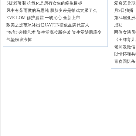
S提老落泪 抗氧化是所有女生的终生目标
爱奇艺暑期
风中有朵雨做的马思纯 肌肤变差是拍戏太累了么
月9日独播
EVE LOM 修护唇霜 一吻沁心 全新上市
第34届亚
致美之选范冰冰出任JAYJUN捷俊品牌代言人
成功
“智能”碰撞艺术 资生堂底妆新突破 资生堂随肌应变
两位女演员
气垫粉底液惊
《王牌育儿
老师发微信
以情怀和共
青春回忆杀