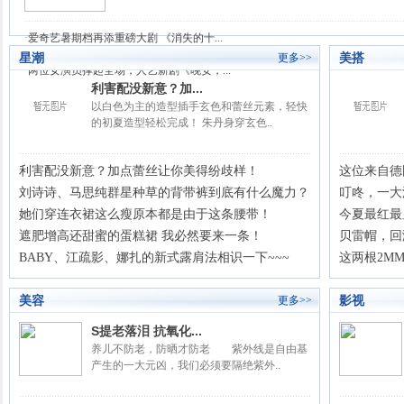
·
爱奇艺暑期档再添重磅大剧 《消失的十...
·
第34届亚洲小姐广东赛区 新闻发布会暨...
星潮
美搭
更多>>
·
两位女演员撑起全场，人艺新剧《晚安，...
利害配没新意？加...
以白色为主的造型插手玄色和蕾丝元素，轻快
的初夏造型轻松完成！ 朱丹身穿玄色..
利害配没新意？加点蕾丝让你美得纷歧样！
这位来自德
刘诗诗、马思纯群星种草的背带裤到底有什么魔力？
叮咚，一大
她们穿连衣裙这么瘦原本都是由于这条腰带！
今夏最红最
遮肥增高还甜蜜的蛋糕裙 我必然要来一条！
贝雷帽，回
BABY、江疏影、娜扎的新式露肩法相识一下~~~
这两根2M
美容
影视
更多>>
S提老落泪 抗氧化...
养儿不防老，防晒才防老 紫外线是自由基
产生的一大元凶，我们必须要隔绝紫外..